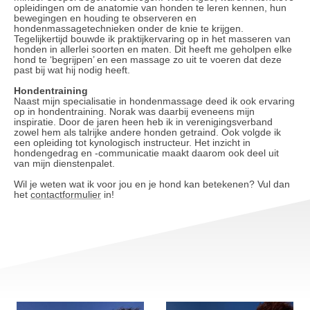
opleidingen om de anatomie van honden te leren kennen, hun
bewegingen en houding te observeren en
hondenmassagetechnieken onder de knie te krijgen.
Tegelijkertijd bouwde ik praktijkervaring op in het masseren van
honden in allerlei soorten en maten. Dit heeft me geholpen elke
hond te ‘begrijpen’ en een massage zo uit te voeren dat deze
past bij wat hij nodig heeft.
Hondentraining
Naast mijn specialisatie in hondenmassage deed ik ook ervaring
op in hondentraining. Norak was daarbij eveneens mijn
inspiratie. Door de jaren heen heb ik in verenigingsverband
zowel hem als talrijke andere honden getraind. Ook volgde ik
een opleiding tot kynologisch instructeur. Het inzicht in
hondengedrag en -communicatie maakt daarom ook deel uit
van mijn dienstenpalet.
Wil je weten wat ik voor jou en je hond kan betekenen? Vul dan
het
contactformulier
in!