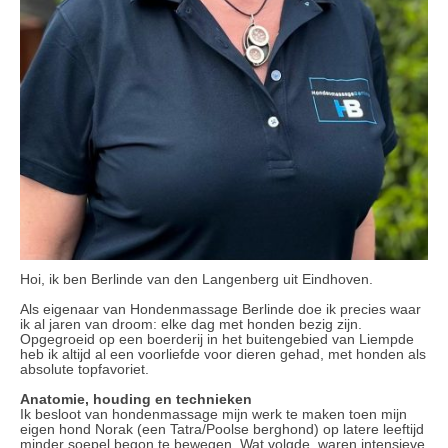
Hoi, ik ben Berlinde van den Langenberg uit Eindhoven.
Als eigenaar van Hondenmassage Berlinde doe ik precies waar
ik al jaren van droom: elke dag met honden bezig zijn.
Opgegroeid op een boerderij in het buitengebied van Liempde
heb ik altijd al een voorliefde voor dieren gehad, met honden als
absolute topfavoriet.
Anatomie, houding en technieken
Ik besloot van hondenmassage mijn werk te maken toen mijn
eigen hond Norak (een Tatra/Poolse berghond) op latere leeftijd
minder soepel begon te bewegen. Wat volgde, waren intensieve